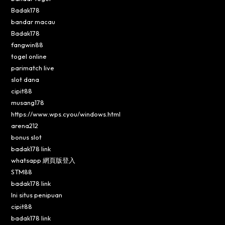
Badak178
bandar macau
Badak178
fangwin88
togel online
parimatch live
slot dana
cipit88
musang178
https://www.wps.cyou/windows.html
arena212
bonus slot
badak178 link
whatsapp 網頁版登入
STM88
badak178 link
Ini situs penipuan
cipit88
badak178 link