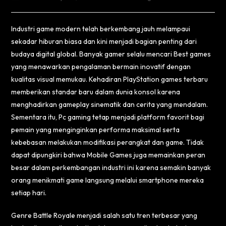
Industri game modern telah berkembang jauh melampaui
sekadar hiburan biasa dan kini menjadi bagian penting dari
budaya digital global. Banyak gamer selalu mencari Best games
yang menawarkan pengalaman bermain inovatif dengan
kualitas visual memukau. Kehadiran PlayStation games terbaru
memberikan standar baru dalam dunia konsol karena
menghadirkan gameplay sinematik dan cerita yang mendalam.
Sementara itu, Pc gaming tetap menjadi platform favorit bagi
pemain yang menginginkan performa maksimal serta
kebebasan melakukan modifikasi perangkat dan game. Tidak
dapat dipungkiri bahwa Mobile Games juga memainkan peran
besar dalam perkembangan industri ini karena semakin banyak
orang menikmati game langsung melalui smartphone mereka
setiap hari.
Genre Battle Royale menjadi salah satu tren terbesar yang