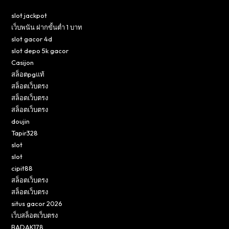
slot jackpot
เว็บพนัน ฝากขั้นต่ำ 1 บาท
slot gacor 4d
slot depo 5k gacor
Casijon
สล็อตpgแท้
สล็อตเว็บตรง
สล็อตเว็บตรง
สล็อตเว็บตรง
doujin
Tapir328
slot
slot
cipit88
สล็อตเว็บตรง
สล็อตเว็บตรง
situs gacor 2026
เว็บสล็อตเว็บตรง
BADAK178