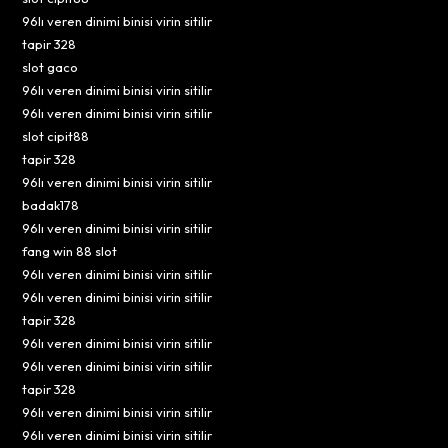
96lı veren dinimi binisi virin sitilir
tapir 328
slot gaco
96lı veren dinimi binisi virin sitilir
96lı veren dinimi binisi virin sitilir
slot cipit88
tapir 328
96lı veren dinimi binisi virin sitilir
badak178
96lı veren dinimi binisi virin sitilir
fang win 88 slot
96lı veren dinimi binisi virin sitilir
96lı veren dinimi binisi virin sitilir
tapir 328
96lı veren dinimi binisi virin sitilir
96lı veren dinimi binisi virin sitilir
tapir 328
96lı veren dinimi binisi virin sitilir
96lı veren dinimi binisi virin sitilir