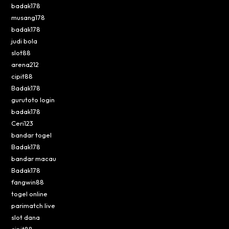
badak178
musang178
badak178
judi bola
slot88
arena212
cipit88
Badak178
gurutoto login
badak178
Ceri123
bandar togel
Badak178
bandar macau
Badak178
fangwin88
togel online
parimatch live
slot dana
cipit88