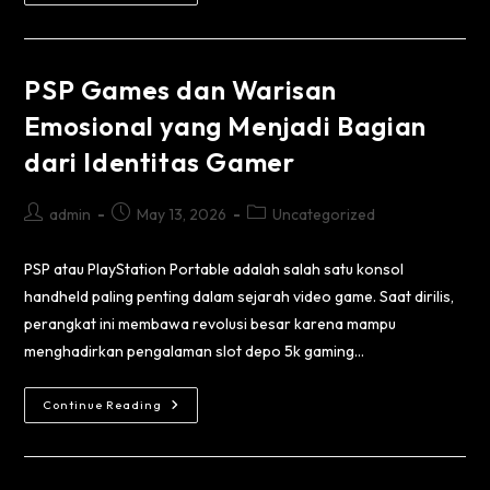
PSP Games dan Warisan
Emosional yang Menjadi Bagian
dari Identitas Gamer
admin
May 13, 2026
Uncategorized
PSP atau PlayStation Portable adalah salah satu konsol
handheld paling penting dalam sejarah video game. Saat dirilis,
perangkat ini membawa revolusi besar karena mampu
menghadirkan pengalaman slot depo 5k gaming…
Continue Reading