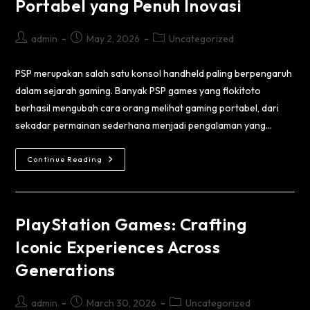
Portabel yang Penuh Inovasi
admin
May 2, 2026
Uncategorized
PSP merupakan salah satu konsol handheld paling berpengaruh
dalam sejarah gaming. Banyak PSP games yang flokitoto
berhasil mengubah cara orang melihat gaming portabel, dari
sekadar permainan sederhana menjadi pengalaman yang…
Continue Reading
PlayStation Games: Crafting
Iconic Experiences Across
Generations
admin
March 30, 2026
Uncategorized