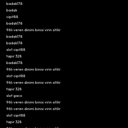
badak178
badak
cipit88
badak178
96lı veren dinimi binisi virin sitilir
badak178
badak178
slot cipit88
tapir 328
badak178
96lı veren dinimi binisi virin sitilir
slot cipit88
96lı veren dinimi binisi virin sitilir
tapir 328
slot gaco
96lı veren dinimi binisi virin sitilir
96lı veren dinimi binisi virin sitilir
slot cipit88
tapir 328