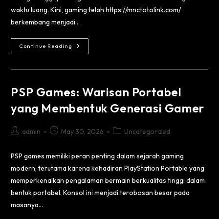
waktu luang. Kini, gaming telah https://mnctotolink.com/
berkembang menjadi…
Continue Reading
PSP Games: Warisan Portabel
yang Membentuk Generasi Gamer
admin
May 30, 2026
Uncategorized
PSP games memiliki peran penting dalam sejarah gaming
modern, terutama karena kehadiran PlayStation Portable yang
memperkenalkan pengalaman bermain berkualitas tinggi dalam
bentuk portabel. Konsol ini menjadi terobosan besar pada
masanya…