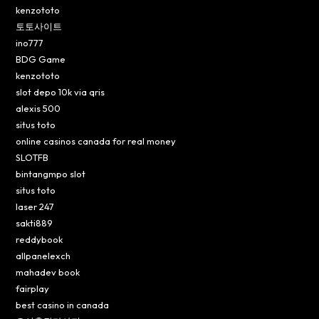
kenzototo
토토사이트
ino777
BDG Game
kenzototo
slot depo 10k via qris
alexis 500
situs toto
online casinos canada for real money
SLOTFB
bintangmpo slot
situs toto
laser 247
sakti889
reddybook
allpanelexch
mahadev book
fairplay
best casino in canada