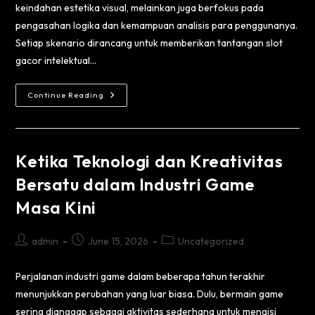
keindahan estetika visual, melainkan juga berfokus pada
pengasahan logika dan kemampuan analisis para penggunanya.
Setiap skenario dirancang untuk memberikan tantangan slot
gacor intelektual…
Continue Reading
Ketika Teknologi dan Kreativitas
Bersatu dalam Industri Game
Masa Kini
admin
June 15, 2026
Uncategorized
Perjalanan industri game dalam beberapa tahun terakhir
menunjukkan perubahan yang luar biasa. Dulu, bermain game
sering dianggap sebagai aktivitas sederhana untuk mengisi