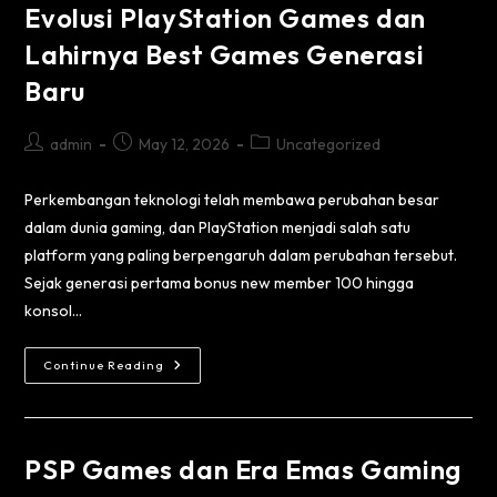
Evolusi PlayStation Games dan
Lahirnya Best Games Generasi
Baru
admin
May 12, 2026
Uncategorized
Perkembangan teknologi telah membawa perubahan besar
dalam dunia gaming, dan PlayStation menjadi salah satu
platform yang paling berpengaruh dalam perubahan tersebut.
Sejak generasi pertama bonus new member 100 hingga
konsol…
Continue Reading
PSP Games dan Era Emas Gaming