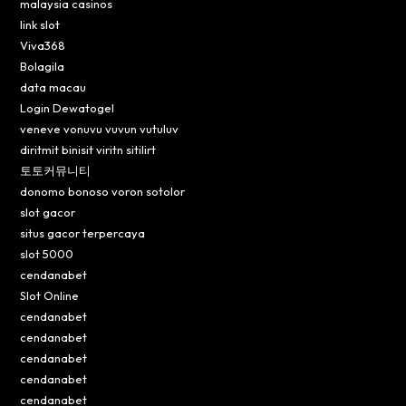
malaysia casinos
link slot
Viva368
Bolagila
data macau
Login Dewatogel
veneve vonuvu vuvun vutuluv
diritmit binisit viritn sitilirt
토토커뮤니티
donomo bonoso voron sotolor
slot gacor
situs gacor terpercaya
slot 5000
cendanabet
Slot Online
cendanabet
cendanabet
cendanabet
cendanabet
cendanabet