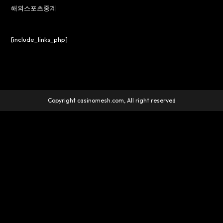
해외스포츠중계
[include_links_php]
Copyright casinomesh.com, All right reserved