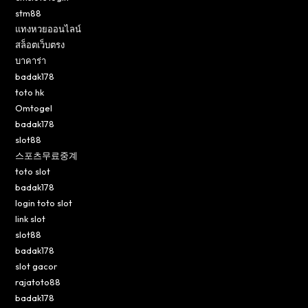
stm88
แทงหวยออนไลน์
สล็อตเว็บตรง
บาคาร่า
badak178
toto hk
Omtogel
badak178
slot88
스포츠무료중계
toto slot
badak178
login toto slot
link slot
slot88
badak178
slot gacor
rajatoto88
badak178