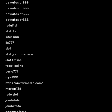
dewataslot888
dewataslot888
dewataslot888
dewataslot888
total4d
slot dana
situs 888
ljo777
slot
slot gacor maxwin
Slot Online
togel online
ceria777
mpo888
https://awtarmedia.com/
Markas138
toto slot
jambitoto
jambi toto
nagawin login