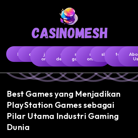
Home
casino
judi
slot
slot
slot
slot5000
togel-
Abo
online
deposit
gacor
online
hk
U
Best Games yang Menjadikan
PlayStation Games sebagai
Pilar Utama Industri Gaming
Dunia