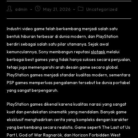
admin
May 21, 2026
Uncategorized
Industri video game telah berkembang menjadi salah satu
bentuk hiburan terbesar di dunia modern, dan PlayStation
berdiri sebagai salah satu pilar utamanya. Sejak awal
kemunculannya, Sony membangun reputasi
slotapk
melalui
berbagai best games yang tidak hanya sukses secara penjualan,
tetapi juga memengaruhi arah desain game secara global.
PlayStation games menjadi standar kualitas modern, sementara
PSP games memperluas pengalaman tersebut ke dunia portabel
yang sangat berpengaruh.
PlayStation games dikenal karena kualitas narasi yang sangat
kuat dan pendekatan sinematik yang mendalam. Banyak game
eksklusif menghadirkan cerita yang kompleks dengan karakter
yang berkembang secara realistis. Game seperti The Last of Us
Part I, God of War Ragnarök, dan Horizon Forbidden West