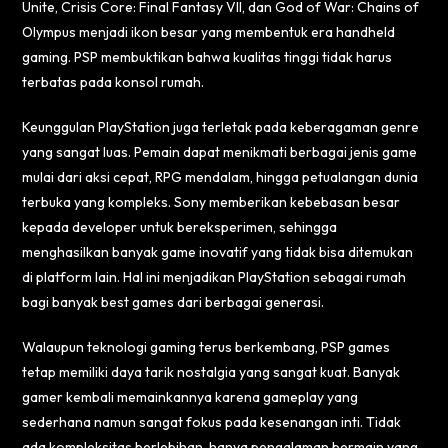
Unite, Crisis Core: Final Fantasy VII, dan God of War: Chains of
Olympus menjadi ikon besar yang membentuk era handheld
gaming. PSP membuktikan bahwa kualitas tinggi tidak harus
terbatas pada konsol rumah.
Keunggulan PlayStation juga terletak pada keberagaman genre
yang sangat luas. Pemain dapat menikmati berbagai jenis game
mulai dari aksi cepat, RPG mendalam, hingga petualangan dunia
terbuka yang kompleks. Sony memberikan kebebasan besar
kepada developer untuk bereksperimen, sehingga
menghasilkan banyak game inovatif yang tidak bisa ditemukan
di platform lain. Hal ini menjadikan PlayStation sebagai rumah
bagi banyak best games dari berbagai generasi.
Walaupun teknologi gaming terus berkembang, PSP games
tetap memiliki daya tarik nostalgia yang sangat kuat. Banyak
gamer kembali memainkannya karena gameplay yang
sederhana namun sangat fokus pada kesenangan inti. Tidak
ada kompleksitas berlebihan, hanya pengalaman bermain yang