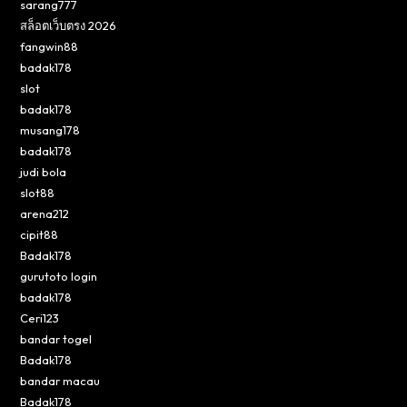
sarang777
สล็อตเว็บตรง 2026
fangwin88
badak178
slot
badak178
musang178
badak178
judi bola
slot88
arena212
cipit88
Badak178
gurutoto login
badak178
Ceri123
bandar togel
Badak178
bandar macau
Badak178